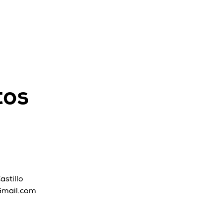
tos
stillo
Gmail.com