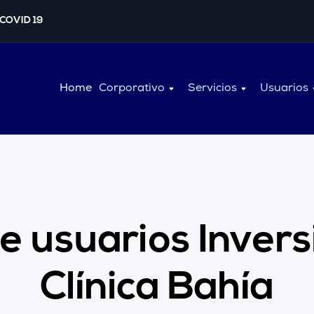
 COVID 19
Home
Corporativo
Servicios
Usuarios
e usuarios Inver
Clínica Bahía